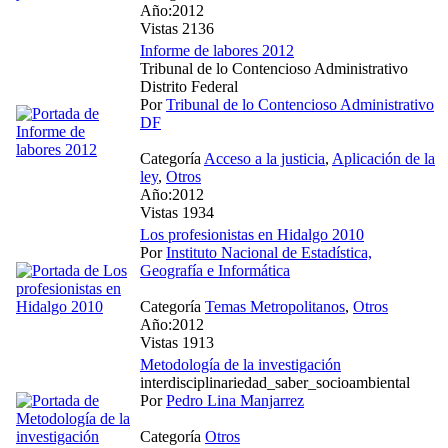
Año:2012
Vistas 2136
Informe de labores 2012
Tribunal de lo Contencioso Administrativo
Distrito Federal
Por
Tribunal de lo Contencioso Administrativo
DF
Categoría
Acceso a la justicia
,
Aplicación de la
ley
,
Otros
Año:2012
Vistas 1934
Los profesionistas en Hidalgo 2010
Por
Instituto Nacional de Estadística,
Geografía e Informática
Categoría
Temas Metropolitanos
,
Otros
Año:2012
Vistas 1913
Metodología de la investigación
interdisciplinariedad_saber_socioambiental
Por
Pedro Lina Manjarrez
Categoría
Otros