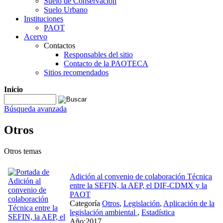
Suelo de Conservación
Suelo Urbano
Instituciones
PAOT
Acervo
Contactos
Responsables del sitio
Contacto de la PAOTECA
Sitios recomendados
Inicio
Búsqueda avanzada
Otros
Otros temas
Adición al convenio de colaboración Técnica
entre la SEFIN, la AEP, el DIF-CDMX y la
PAOT
Categoría
Otros
,
Legislación
,
Aplicación de la
legislación ambiental
,
Estadística
Año:2017