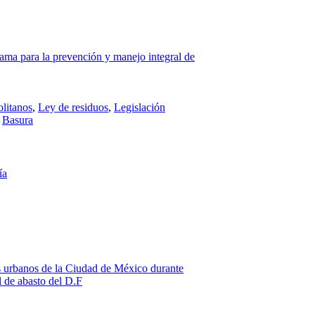
ama para la prevención y manejo integral de
litanos
,
Ley de residuos
,
Legislación
,
Basura
ía
s urbanos de la Ciudad de México durante
l de abasto del D.F