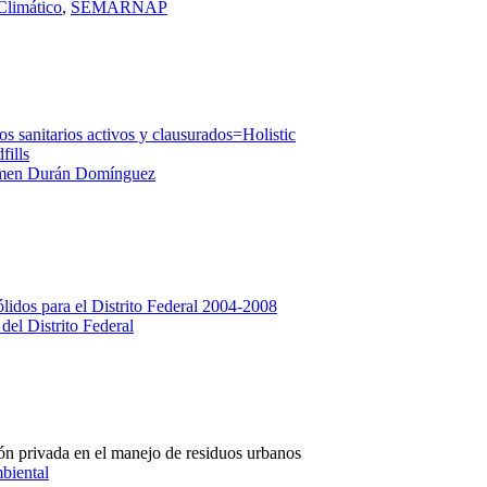
Climático
,
SEMARNAP
s sanitarios activos y clausurados=Holistic
fills
rmen Durán Domínguez
ólidos para el Distrito Federal 2004-2008
del Distrito Federal
ón privada en el manejo de residuos urbanos
biental