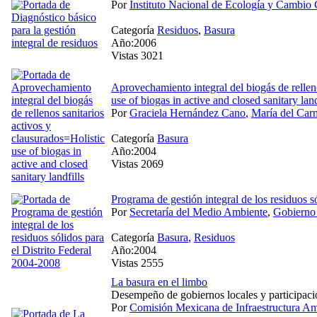
Por
Instituto Nacional de Ecología y Cambio 
Categoría
Residuos
,
Basura
Año:2006
Vistas 3021
Aprovechamiento integral del biogás de relleno
use of biogas in active and closed sanitary land
Por
Graciela Hernández Cano
,
María del Ca
Categoría
Basura
Año:2004
Vistas 2069
Programa de gestión integral de los residuos s
Por
Secretaría del Medio Ambiente
,
Gobierno 
Categoría
Basura
,
Residuos
Año:2004
Vistas 2555
La basura en el limbo
Desempeño de gobiernos locales y participaci
Por
Comisión Mexicana de Infraestructura Am