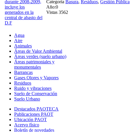
Categoría
Basura
,
Residuos
,
Gestión Pública
Año:0
Vistas 3562
Agua
Aire
Animales
Áreas de Valor Ambiental
Áreas verdes (suelo urbano)
Áreas patrimoniales y
monumentales
Barrancas
Gases Olores y Vapores
Residuos
Ruido y vibraciones
Suelo de Conservación
Suelo Urbano
Destacados PAOTECA
Publicaciones PAOT
Ubicación PAOT
Acervo físico
Boletín de novedades