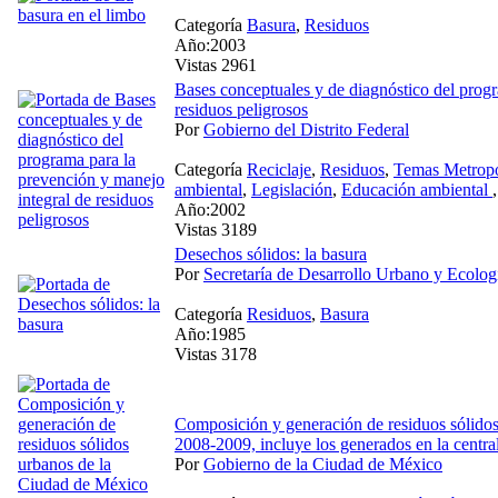
Categoría
Basura
,
Residuos
Año:2003
Vistas 2961
Bases conceptuales y de diagnóstico del progr
residuos peligrosos
Por
Gobierno del Distrito Federal
Categoría
Reciclaje
,
Residuos
,
Temas Metropo
ambiental
,
Legislación
,
Educación ambiental
Año:2002
Vistas 3189
Desechos sólidos: la basura
Por
Secretaría de Desarrollo Urbano y Ecolog
Categoría
Residuos
,
Basura
Año:1985
Vistas 3178
Composición y generación de residuos sólido
2008-2009, incluye los generados en la centra
Por
Gobierno de la Ciudad de México