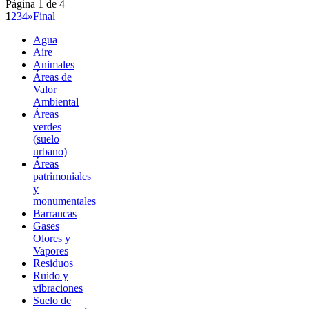
Página 1 de 4
1
2
3
4
»
Final
Agua
Aire
Animales
Áreas de
Valor
Ambiental
Áreas
verdes
(suelo
urbano)
Áreas
patrimoniales
y
monumentales
Barrancas
Gases
Olores y
Vapores
Residuos
Ruido y
vibraciones
Suelo de