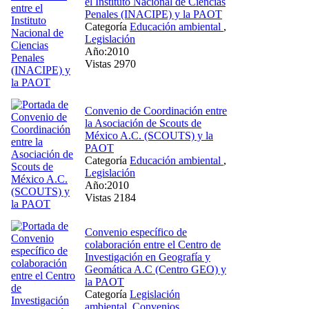
el Instituto Nacional de Ciencias
Penales (INACIPE) y la PAOT
Categoría
Educación ambiental
,
Legislación
Año:2010
Vistas 2970
Convenio de Coordinación entre
la Asociación de Scouts de
México A.C. (SCOUTS) y la
PAOT
Categoría
Educación ambiental
,
Legislación
Año:2010
Vistas 2184
Convenio específico de
colaboración entre el Centro de
Investigación en Geografía y
Geomática A.C (Centro GEO) y
la PAOT
Categoría
Legislación
ambiental
,
Convenios
,