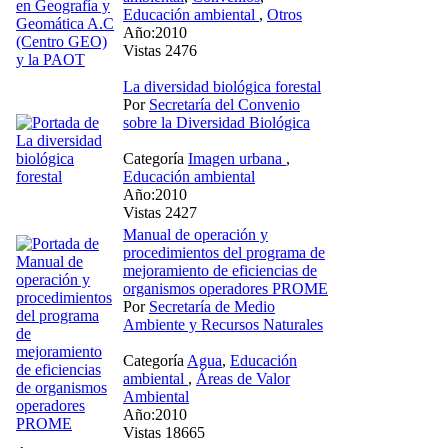
Educación ambiental
,
Otros
Año:2010
Vistas 2476
La diversidad biológica forestal
Por
Secretaría del Convenio
sobre la Diversidad Biológica
Categoría
Imagen urbana
,
Educación ambiental
Año:2010
Vistas 2427
Manual de operación y
procedimientos del programa de
mejoramiento de eficiencias de
organismos operadores PROME
Por
Secretaría de Medio
Ambiente y Recursos Naturales
Categoría
Agua
,
Educación
ambiental
,
Áreas de Valor
Ambiental
Año:2010
Vistas 18665