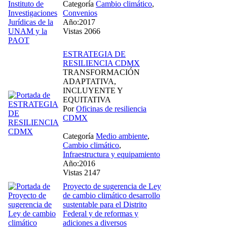
Categoría
Cambio climático
,
Convenios
Año:2017
Vistas 2066
ESTRATEGIA DE
RESILIENCIA CDMX
TRANSFORMACIÓN
ADAPTATIVA,
INCLUYENTE Y
EQUITATIVA
Por
Oficinas de resiliencia
CDMX
Categoría
Medio ambiente
,
Cambio climático
,
Infraestructura y equipamiento
Año:2016
Vistas 2147
Proyecto de sugerencia de Ley
de cambio climático desarrollo
sustentable para el Distrito
Federal y de reformas y
adiciones a diversos