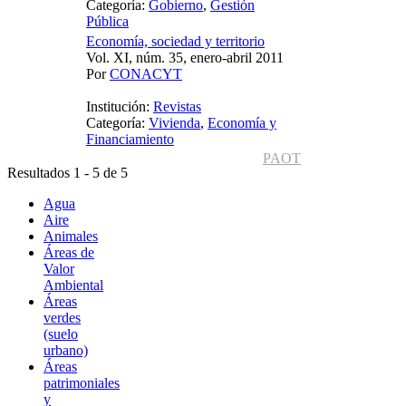
Categoría:
Gobierno
,
Gestión
Pública
Economía, sociedad y territorio
Vol. XI, núm. 35, enero-abril 2011
Por
CONACYT
Institución:
Revistas
Categoría:
Vivienda
,
Economía y
Financiamiento
PAOT
Resultados 1 - 5 de 5
Agua
Aire
Animales
Áreas de
Valor
Ambiental
Áreas
verdes
(suelo
urbano)
Áreas
patrimoniales
y