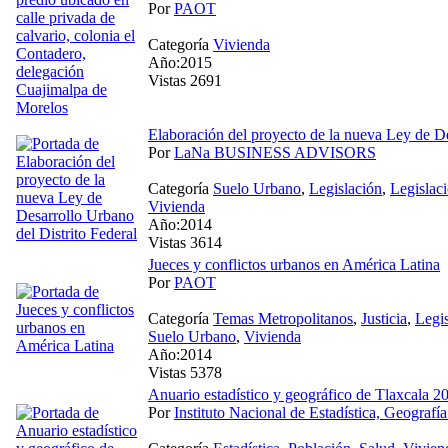
Por
PAOT
Categoría
Vivienda
Año:2015
Vistas 2691
Elaboración del proyecto de la nueva Ley de De
Por
LaNa BUSINESS ADVISORS
Categoría
Suelo Urbano
,
Legislación
,
Legislac
Vivienda
Año:2014
Vistas 3614
Jueces y conflictos urbanos en América Latina
Por
PAOT
Categoría
Temas Metropolitanos
,
Justicia
,
Legis
Suelo Urbano
,
Vivienda
Año:2014
Vistas 5378
Anuario estadístico y geográfico de Tlaxcala 2
Por
Instituto Nacional de Estadística, Geografía