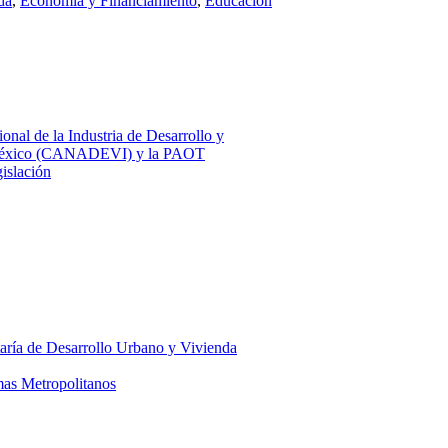
da
,
Economía y Financiamiento
,
Educación
nal de la Industria de Desarrollo y
e México (CANADEVI) y la PAOT
islación
taría de Desarrollo Urbano y Vivienda
as Metropolitanos