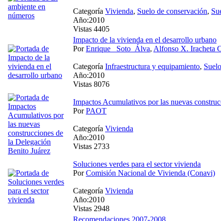
Categoría
Vivienda
,
Suelo de conservación
,
Su
Año:2010
Vistas 4405
Impacto de la vivienda en el desarrollo urbano
Por
Enrique_ Soto_Álva
,
Alfonso X. Iracheta 
Categoría
Infraestructura y equipamiento
,
Suel
Año:2010
Vistas 8076
Impactos Acumulativos por las nuevas construc
Por
PAOT
Categoría
Vivienda
Año:2010
Vistas 2733
Soluciones verdes para el sector vivienda
Por
Comisión Nacional de Vivienda (Conavi)
Categoría
Vivienda
Año:2010
Vistas 2948
Recomendaciones 2007-2008