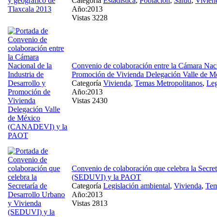
Categoría
Estadística
,
Población
,
Salud
,
Vivien
Año:2013
Vistas 3228
Convenio de colaboración entre la Cámara Nacio
Promoción de Vivienda Delegación Valle d
Categoría
Vivienda
,
Temas Metropolitanos
,
Leg
Año:2013
Vistas 2430
Convenio de colaboración que celebra la Secre
(SEDUVI) y la PAOT
Categoría
Legislación ambiental
,
Vivienda
,
Tem
Año:2013
Vistas 2813