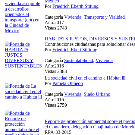
México
Por
Friedrich Eberth Stifung
Categoría
Vivienda
,
Transporte y Vialidad
Año:2017
Vistas 2748
HÁBITATS JUSTOS, DIVERSOS Y SUST
Contribuciones ciudadanas para solucionar des
Por
Friedrich Ebert Stiftung
Categoría
Sustentabilidad
,
Vivienda
Año:2016
Vistas 2383
La sociedad civil en el camino a Hábitat lll
Por
Pamela Olmedo
Categoría
Vivienda
,
Suelo Urbano
Año:2016
Vistas 2759
Reporte de protección ambiental sobre el predio
el Contadero, delegación Cuajimalpa de Morel
RPA-33-2015