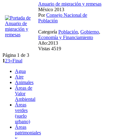
Anuario de migración y remesas
México 2013
Por
Consejo Nacional de
Población
Categoría
Población
,
Gobierno
,
Economía y Financiamiento
Año:2013
Vistas 4519
Página 1 de 3
1
2
3
»
Final
Agua
Aire
Animales
Áreas de
Valor
Ambiental
Áreas
verdes
(suelo
urbano)
Áreas
patrimoniales
y