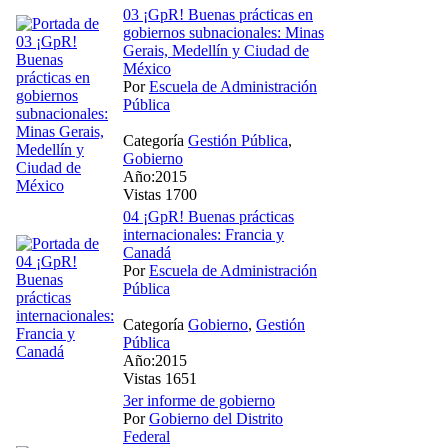
03 ¡GpR! Buenas prácticas en
gobiernos subnacionales: Minas
Gerais, Medellín y Ciudad de
México
Por
Escuela de Administración
Pública
Categoría
Gestión Pública
,
Gobierno
Año:2015
Vistas 1700
04 ¡GpR! Buenas prácticas
internacionales: Francia y
Canadá
Por
Escuela de Administración
Pública
Categoría
Gobierno
,
Gestión
Pública
Año:2015
Vistas 1651
3er informe de gobierno
Por
Gobierno del Distrito
Federal