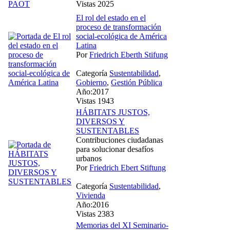
Vistas 2025
El rol del estado en el
proceso de transformación
social-ecológica de América
Latina
Por
Friedrich Eberth Stifung
Categoría
Sustentabilidad
,
Gobierno
,
Gestión Pública
Año:2017
Vistas 1943
HÁBITATS JUSTOS,
DIVERSOS Y
SUSTENTABLES
Contribuciones ciudadanas
para solucionar desafíos
urbanos
Por
Friedrich Ebert Stiftung
Categoría
Sustentabilidad
,
Vivienda
Año:2016
Vistas 2383
Memorias del XI Seminario-