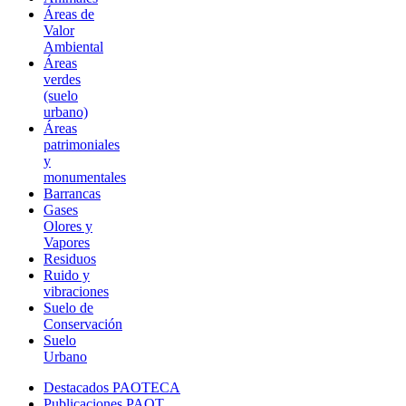
Áreas de
Valor
Ambiental
Áreas
verdes
(suelo
urbano)
Áreas
patrimoniales
y
monumentales
Barrancas
Gases
Olores y
Vapores
Residuos
Ruido y
vibraciones
Suelo de
Conservación
Suelo
Urbano
Destacados PAOTECA
Publicaciones PAOT