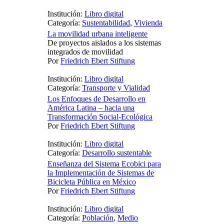
Institución:
Libro digital
Categoría:
Sustentabilidad
,
Vivienda
La movilidad urbana inteligente
De proyectos aislados a los sistemas
integrados de movilidad
Por
Friedrich Ebert Stiftung
Institución:
Libro digital
Categoría:
Transporte y Vialidad
Los Enfoques de Desarrollo en
América Latina – hacia una
Transformación Social-Ecológica
Por
Friedrich Ebert Stiftung
Institución:
Libro digital
Categoría:
Desarrollo sustentable
Enseñanza del Sistema Ecobici para
la Implementación de Sistemas de
Bicicleta Pública en México
Por
Friedrich Ebert Stiftung
Institución:
Libro digital
Categoría:
Población
,
Medio