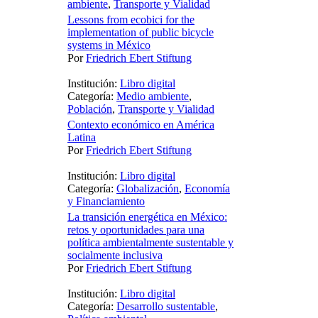
ambiente
,
Transporte y Vialidad
Lessons from ecobici for the
implementation of public bicycle
systems in México
Por
Friedrich Ebert Stiftung
Institución:
Libro digital
Categoría:
Medio ambiente
,
Población
,
Transporte y Vialidad
Contexto económico en América
Latina
Por
Friedrich Ebert Stiftung
Institución:
Libro digital
Categoría:
Globalización
,
Economía
y Financiamiento
La transición energética en México:
retos y oportunidades para una
política ambientalmente sustentable y
socialmente inclusiva
Por
Friedrich Ebert Stiftung
Institución:
Libro digital
Categoría:
Desarrollo sustentable
,