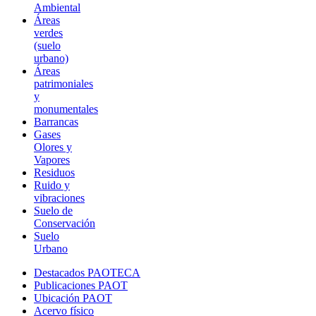
Ambiental
Áreas
verdes
(suelo
urbano)
Áreas
patrimoniales
y
monumentales
Barrancas
Gases
Olores y
Vapores
Residuos
Ruido y
vibraciones
Suelo de
Conservación
Suelo
Urbano
Destacados PAOTECA
Publicaciones PAOT
Ubicación PAOT
Acervo físico