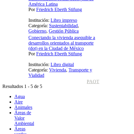
América Latina
Por
Friedrich Eberth Stifung
Institución:
Libro impreso
Categoría:
Sustentabilidad
,
Gobierno
,
Gestión Pública
Conectando la vivienda asequible a
desarrollos orientados al transporte
(dot) en la Ciudad de México
Por
Friedrich Eberth Stifung
Institución:
Libro digital
Categoría:
Vivienda
,
Transporte y
Vialidad
PAOT
Resultados 1 - 5 de 5
Agua
Aire
Animales
Áreas de
Valor
Ambiental
Áreas