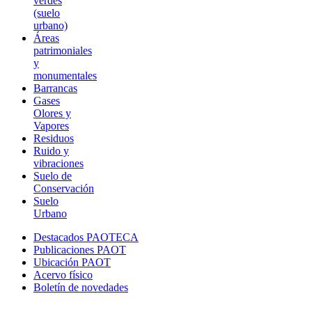
verdes
(suelo
urbano)
Áreas
patrimoniales
y
monumentales
Barrancas
Gases
Olores y
Vapores
Residuos
Ruido y
vibraciones
Suelo de
Conservación
Suelo
Urbano
Destacados PAOTECA
Publicaciones PAOT
Ubicación PAOT
Acervo físico
Boletín de novedades