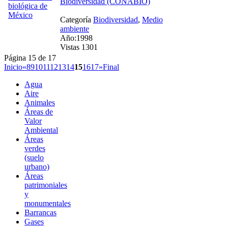
Biodiversidad (CONABIO)
Categoría
Biodiversidad
,
Medio
ambiente
Año:1998
Vistas 1301
Página 15 de 17
Inicio
«
8
9
10
11
12
13
14
15
16
17
»
Final
Agua
Aire
Animales
Áreas de
Valor
Ambiental
Áreas
verdes
(suelo
urbano)
Áreas
patrimoniales
y
monumentales
Barrancas
Gases