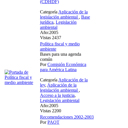
(CDHDF)
Categoría
Aplicación de la
legislación ambiental
,
Base
jurídica
,
Legislación
ambiental
Año:2005
Vistas 2437
Política fiscal y medio
ambiente
Bases para una agenda
común
Por
Comisión Económica
para América Latina
Categoría
Aplicación de la
ley
,
Aplicación de la
legislación ambiental
,
Acceso a la justicia
,
Legislación ambiental
Año:2005
Vistas 2200
Recomendaciones 2002-2003
Por
PAOT