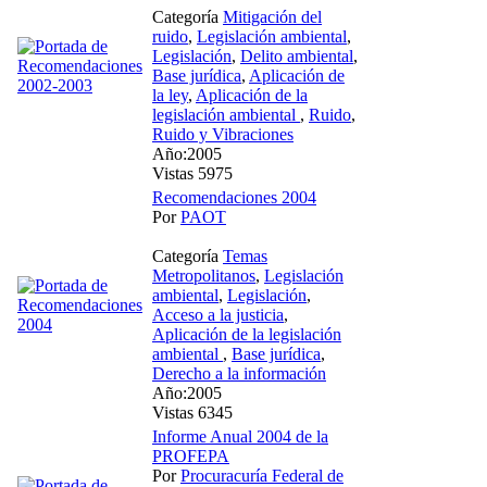
Categoría
Mitigación del
ruido
,
Legislación ambiental
,
Legislación
,
Delito ambiental
,
Base jurídica
,
Aplicación de
la ley
,
Aplicación de la
legislación ambiental
,
Ruido
,
Ruido y Vibraciones
Año:2005
Vistas 5975
Recomendaciones 2004
Por
PAOT
Categoría
Temas
Metropolitanos
,
Legislación
ambiental
,
Legislación
,
Acceso a la justicia
,
Aplicación de la legislación
ambiental
,
Base jurídica
,
Derecho a la información
Año:2005
Vistas 6345
Informe Anual 2004 de la
PROFEPA
Por
Procuracuría Federal de