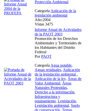
Protección Ambiental
Categoría
Aplicación de la
legislación ambiental
Año:2004
Vistas 3475
Informe Anual de Actividades
de la PAOT 2003
Promoción de los Derechos
Ambientales y Territoriales de
los Habitantes del Distrito
Federal
Por
PAOT
Categoría
Agua potable
,
Aguas residuales
,
Aplicación
de la legislación ambiental
,
Aplicación de la ley
,
Áreas de
Valor Ambiental
,
Áreas
Naturales Protegidas
,
Derecho a la información
,
Infraestructura y
equipamiento
,
Legislación
,
Legislación ambiental
,
Suelo
de conservación
,
Temas