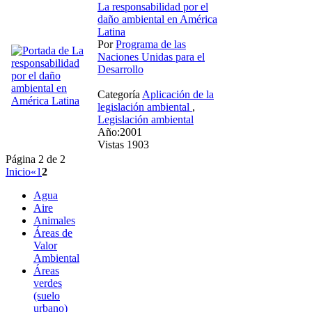
La responsabilidad por el
daño ambiental en América
Latina
Por
Programa de las
Naciones Unidas para el
Desarrollo
Categoría
Aplicación de la
legislación ambiental
,
Legislación ambiental
Año:2001
Vistas 1903
Página 2 de 2
Inicio
«
1
2
Agua
Aire
Animales
Áreas de
Valor
Ambiental
Áreas
verdes
(suelo
urbano)