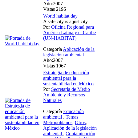
Año:2007
Vistas 2196
World habitat day
A safe city is a just city
Por
Oficina Regional para
América Latina y el Caribe
(UN-HABITAT)
Categoría
Aplicación de la
legislación ambiental
Año:2007
Vistas 1967
Estrategia de educación
ambiental para la
sustentabilidad en México
Por
Secretaría de Medio
Ambiente y Recursos
Naturales
Categoría
Educación
ambiental
,
Temas
Metropolitanos
,
Otros
,
Aplicación de la legislación
ambiental
,
Contaminación