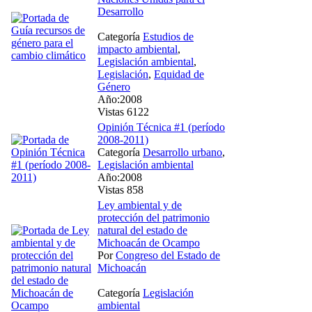
Desarrollo
Categoría
Estudios de
impacto ambiental
,
Legislación ambiental
,
Legislación
,
Equidad de
Género
Año:2008
Vistas 6122
Opinión Técnica #1 (período
2008-2011)
Categoría
Desarrollo urbano
,
Legislación ambiental
Año:2008
Vistas 858
Ley ambiental y de
protección del patrimonio
natural del estado de
Michoacán de Ocampo
Por
Congreso del Estado de
Michoacán
Categoría
Legislación
ambiental