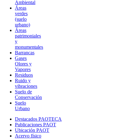
Ambiental
Áreas
verdes
(suelo
urbano)
Áreas
patrimoniales
y
monumentales
Barrancas
Gases
Olores y
Vapores
Residuos
Ruido y
vibraciones
Suelo de
Conservación
Suelo
Urbano
Destacados PAOTECA
Publicaciones PAOT
Ubicación PAOT
Acervo físico