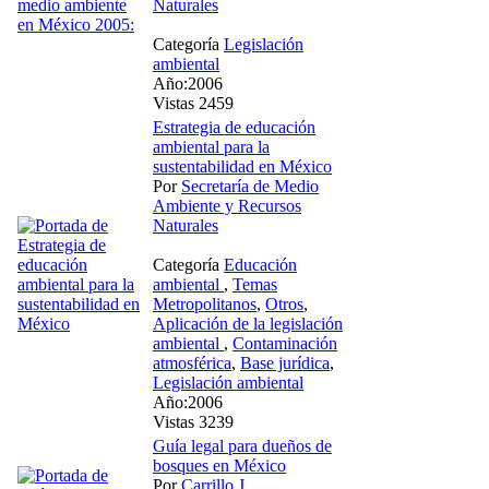
Naturales
Categoría
Legislación
ambiental
Año:2006
Vistas 2459
Estrategia de educación
ambiental para la
sustentabilidad en México
Por
Secretaría de Medio
Ambiente y Recursos
Naturales
Categoría
Educación
ambiental
,
Temas
Metropolitanos
,
Otros
,
Aplicación de la legislación
ambiental
,
Contaminación
atmosférica
,
Base jurídica
,
Legislación ambiental
Año:2006
Vistas 3239
Guía legal para dueños de
bosques en México
Por
Carrillo J.