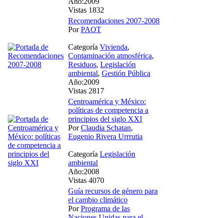
Año:2009
Vistas 1832
Recomendaciones 2007-2008
Por
PAOT
Categoría
Vivienda
,
Contaminación atmosférica
,
Residuos
,
Legislación
ambiental
,
Gestión Pública
Año:2009
Vistas 2817
Centroamérica y México:
políticas de competencia a
principios del siglo XXI
Por
Claudia Schatan
,
Eugenio Rivera Urrrutia
Categoría
Legislación
ambiental
Año:2008
Vistas 4070
Guía recursos de género para
el cambio climático
Por
Programa de las
Naciones Unidas para el