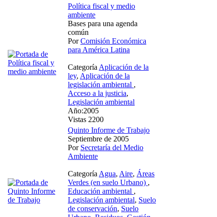
Política fiscal y medio
ambiente
Bases para una agenda
común
Por
Comisión Económica
para América Latina
Categoría
Aplicación de la
ley
,
Aplicación de la
legislación ambiental
,
Acceso a la justicia
,
Legislación ambiental
Año:2005
Vistas 2200
Quinto Informe de Trabajo
Septiembre de 2005
Por
Secretaría del Medio
Ambiente
Categoría
Agua
,
Aire
,
Áreas
Verdes (en suelo Urbano)
,
Educación ambiental
,
Legislación ambiental
,
Suelo
de conservación
,
Suelo