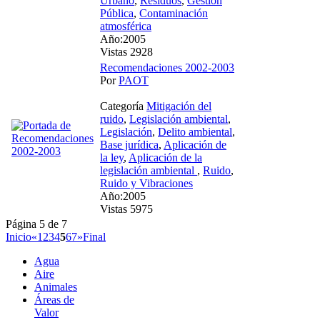
Urbano
,
Residuos
,
Gestión
Pública
,
Contaminación
atmosférica
Año:2005
Vistas 2928
Recomendaciones 2002-2003
Por
PAOT
Categoría
Mitigación del
ruido
,
Legislación ambiental
,
Legislación
,
Delito ambiental
,
Base jurídica
,
Aplicación de
la ley
,
Aplicación de la
legislación ambiental
,
Ruido
,
Ruido y Vibraciones
Año:2005
Vistas 5975
Página 5 de 7
Inicio
«
1
2
3
4
5
6
7
»
Final
Agua
Aire
Animales
Áreas de
Valor