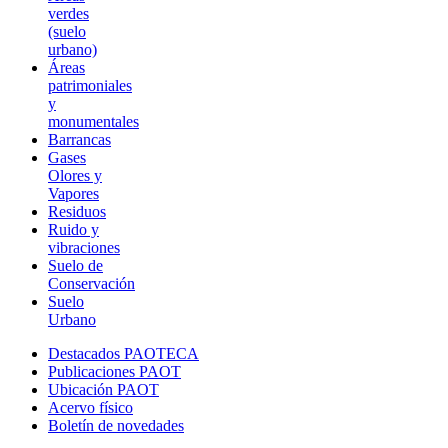
verdes
(suelo
urbano)
Áreas
patrimoniales
y
monumentales
Barrancas
Gases
Olores y
Vapores
Residuos
Ruido y
vibraciones
Suelo de
Conservación
Suelo
Urbano
Destacados PAOTECA
Publicaciones PAOT
Ubicación PAOT
Acervo físico
Boletín de novedades