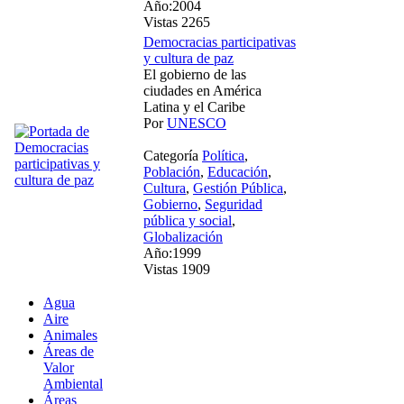
Año:2004
Vistas 2265
Democracias participativas
y cultura de paz
El gobierno de las
ciudades en América
Latina y el Caribe
Por
UNESCO
Categoría
Política
,
Población
,
Educación
,
Cultura
,
Gestión Pública
,
Gobierno
,
Seguridad
pública y social
,
Globalización
Año:1999
Vistas 1909
Agua
Aire
Animales
Áreas de
Valor
Ambiental
Áreas