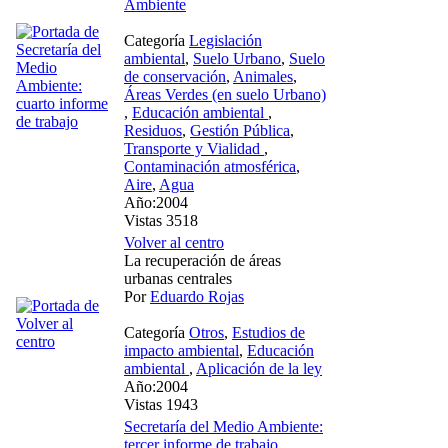
Ambiente
Categoría
Legislación
ambiental
,
Suelo Urbano
,
Suelo
de conservación
,
Animales
,
Áreas Verdes (en suelo Urbano)
,
Educación ambiental
,
Residuos
,
Gestión Pública
,
Transporte y Vialidad
,
Contaminación atmosférica
,
Aire
,
Agua
Año:2004
Vistas 3518
Volver al centro
La recuperación de áreas
urbanas centrales
Por
Eduardo Rojas
Categoría
Otros
,
Estudios de
impacto ambiental
,
Educación
ambiental
,
Aplicación de la ley
Año:2004
Vistas 1943
Secretaría del Medio Ambiente:
tercer informe de trabajo