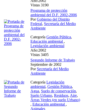
Año:2002
Vistas 3190
Programa de protección
ambiental del D.F. 2002-2006
Por
Gobierno del Distrito
Federal
,
Secretaría del Medio
Ambiente
Categoría
Gestión Pública
,
Educación ambiental
,
Legislación ambiental
Año:2002
Vistas 3405
Segundo Informe de Trabajo
Septiembre de 2002
Por
Secretaría del Medio
Ambiente
Categoría
Legislación
ambiental
,
Gestión Pública
,
Agua
,
Suelo de conservación
,
Suelo Urbano
,
Residuos
,
Aire
,
Áreas Verdes (en suelo Urbano)
,
Educación ambiental
,
Animales