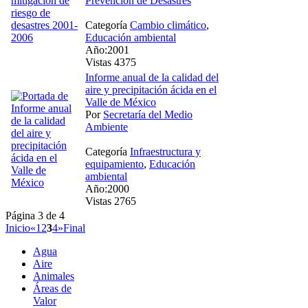
Prevención de Desastres
Categoría
Cambio climático
,
Educación ambiental
Año:2001
Vistas 4375
Informe anual de la calidad del
aire y precipitación ácida en el
Valle de México
Por
Secretaría del Medio
Ambiente
Categoría
Infraestructura y
equipamiento
,
Educación
ambiental
Año:2000
Vistas 2765
Página 3 de 4
Inicio
«
1
2
3
4
»
Final
Agua
Aire
Animales
Áreas de
Valor