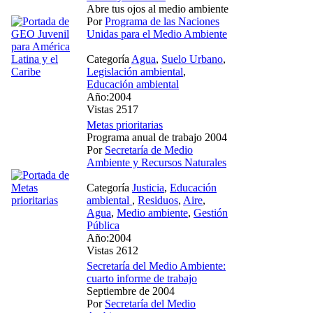
Abre tus ojos al medio ambiente
Por
Programa de las Naciones
Unidas para el Medio Ambiente
Categoría
Agua
,
Suelo Urbano
,
Legislación ambiental
,
Educación ambiental
Año:2004
Vistas 2517
Metas prioritarias
Programa anual de trabajo 2004
Por
Secretaría de Medio
Ambiente y Recursos Naturales
Categoría
Justicia
,
Educación
ambiental
,
Residuos
,
Aire
,
Agua
,
Medio ambiente
,
Gestión
Pública
Año:2004
Vistas 2612
Secretaría del Medio Ambiente:
cuarto informe de trabajo
Septiembre de 2004
Por
Secretaría del Medio