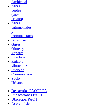
Ambiental
Áreas
verdes
(suelo
urbano)
Áreas
patrimoniales
y
monumentales
Barrancas
Gases
Olores y
Vapores
Residuos
Ruido y
vibraciones
Suelo de
Conservación
Suelo
Urbano
Destacados PAOTECA
Publicaciones PAOT
Ubicación PAOT
Acervo físico