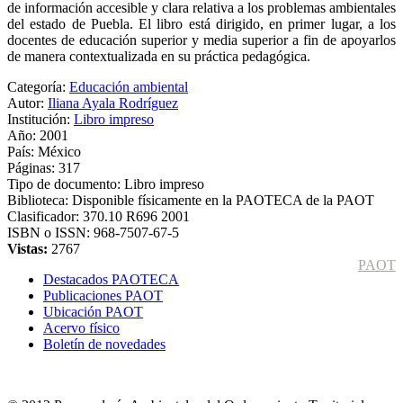
de información accesible y clara relativa a los problemas ambientales
del estado de Puebla. El libro está dirigido, en primer lugar, a los
docentes de educación superior y media superior a fin de apoyarlos
de manera contextualizada en su práctica pedagógica.
Categoría:
Educación ambiental
Autor:
Iliana Ayala Rodríguez
Institución:
Libro impreso
Año:
2001
País:
México
Páginas:
317
Tipo de documento:
Libro impreso
Biblioteca:
Disponible físicamente en la PAOTECA de la PAOT
Clasificador:
370.10 R696 2001
ISBN o ISSN:
968-7507-67-5
Vistas:
2767
PAOT
Destacados PAOTECA
Publicaciones PAOT
Ubicación PAOT
Acervo físico
Boletín de novedades