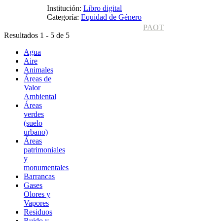
Institución:
Libro digital
Categoría:
Equidad de Género
PAOT
Resultados 1 - 5 de 5
Agua
Aire
Animales
Áreas de
Valor
Ambiental
Áreas
verdes
(suelo
urbano)
Áreas
patrimoniales
y
monumentales
Barrancas
Gases
Olores y
Vapores
Residuos
Ruido y