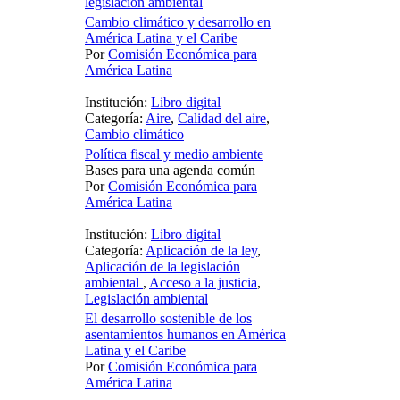
legislación ambiental
Cambio climático y desarrollo en
América Latina y el Caribe
Por
Comisión Económica para
América Latina
Institución:
Libro digital
Categoría:
Aire
,
Calidad del aire
,
Cambio climático
Política fiscal y medio ambiente
Bases para una agenda común
Por
Comisión Económica para
América Latina
Institución:
Libro digital
Categoría:
Aplicación de la ley
,
Aplicación de la legislación
ambiental
,
Acceso a la justicia
,
Legislación ambiental
El desarrollo sostenible de los
asentamientos humanos en América
Latina y el Caribe
Por
Comisión Económica para
América Latina