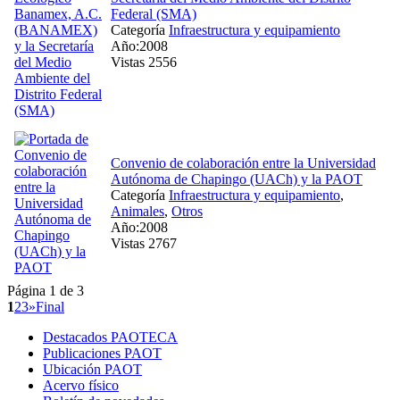
Federal (SMA)
Categoría
Infraestructura y equipamiento
Año:2008
Vistas 2556
Convenio de colaboración entre la Universidad
Autónoma de Chapingo (UACh) y la PAOT
Categoría
Infraestructura y equipamiento
,
Animales
,
Otros
Año:2008
Vistas 2767
Página 1 de 3
1
2
3
»
Final
Destacados PAOTECA
Publicaciones PAOT
Ubicación PAOT
Acervo físico