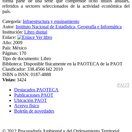
forma parte de una serie que comprende ocho títulos anuales,
referidos a sectores seleccionados de la actividad económica del
país.
Categoría:
Infraestructura y equipamiento
Autor:
Instituto Nacional de Estadística, Geografía e Informática
Institución:
Libro digital
Enlace:
Ver libro
Año:
2009
País:
México
Páginas:
170
Tipo de documento:
Libro
Biblioteca:
Disponible físicamente en la PAOTECA de la PAOT
Clasificador:
338.4566 I42 2010
ISBN o ISSN:
0187-4888
Vistas:
3424
PAOT
Destacados PAOTECA
Publicaciones PAOT
Ubicación PAOT
Acervo físico
Boletín de novedades
© 2012 Procuraduría Ambiental y del Ordenamiento Territorial