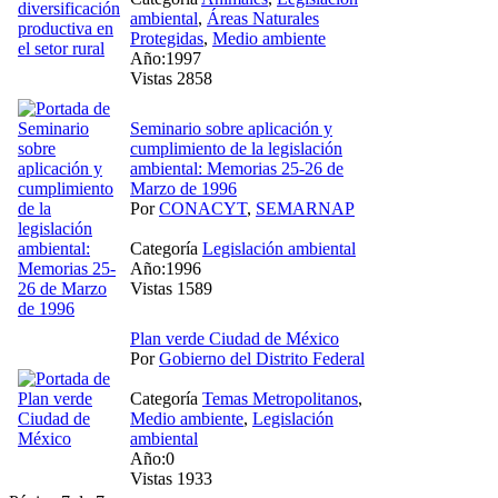
ambiental
,
Áreas Naturales
Protegidas
,
Medio ambiente
Año:1997
Vistas 2858
Seminario sobre aplicación y
cumplimiento de la legislación
ambiental: Memorias 25-26 de
Marzo de 1996
Por
CONACYT
,
SEMARNAP
Categoría
Legislación ambiental
Año:1996
Vistas 1589
Plan verde Ciudad de México
Por
Gobierno del Distrito Federal
Categoría
Temas Metropolitanos
,
Medio ambiente
,
Legislación
ambiental
Año:0
Vistas 1933