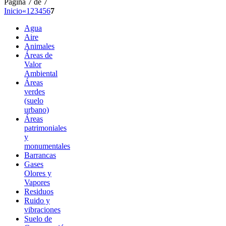
Página 7 de 7
Inicio
«
1
2
3
4
5
6
7
Agua
Aire
Animales
Áreas de
Valor
Ambiental
Áreas
verdes
(suelo
urbano)
Áreas
patrimoniales
y
monumentales
Barrancas
Gases
Olores y
Vapores
Residuos
Ruido y
vibraciones
Suelo de