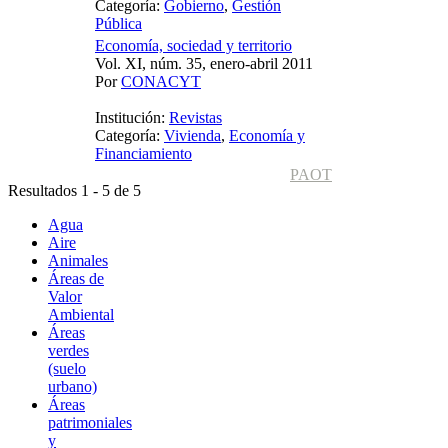
Categoría:
Gobierno
,
Gestión
Pública
Economía, sociedad y territorio
Vol. XI, núm. 35, enero-abril 2011
Por
CONACYT
Institución:
Revistas
Categoría:
Vivienda
,
Economía y
Financiamiento
PAOT
Resultados 1 - 5 de 5
Agua
Aire
Animales
Áreas de
Valor
Ambiental
Áreas
verdes
(suelo
urbano)
Áreas
patrimoniales
y