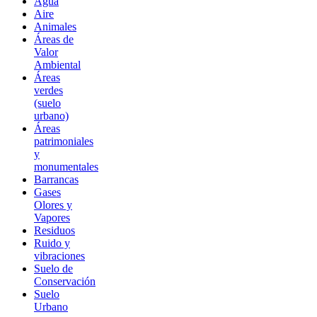
Agua
Aire
Animales
Áreas de
Valor
Ambiental
Áreas
verdes
(suelo
urbano)
Áreas
patrimoniales
y
monumentales
Barrancas
Gases
Olores y
Vapores
Residuos
Ruido y
vibraciones
Suelo de
Conservación
Suelo
Urbano