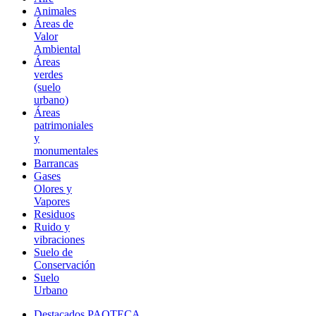
Animales
Áreas de
Valor
Ambiental
Áreas
verdes
(suelo
urbano)
Áreas
patrimoniales
y
monumentales
Barrancas
Gases
Olores y
Vapores
Residuos
Ruido y
vibraciones
Suelo de
Conservación
Suelo
Urbano
Destacados PAOTECA