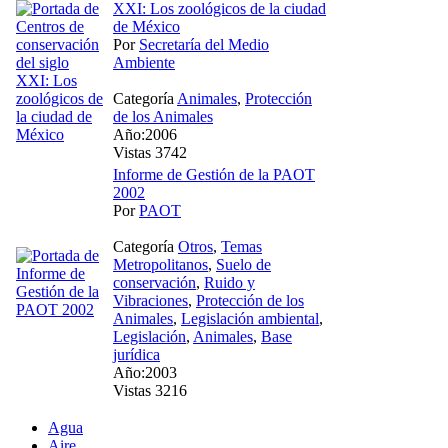
XXI: Los zoológicos de la ciudad
de México
Por
Secretaría del Medio
Ambiente
Categoría
Animales
,
Protección
de los Animales
Año:2006
Vistas 3742
Informe de Gestión de la PAOT
2002
Por
PAOT
Categoría
Otros
,
Temas
Metropolitanos
,
Suelo de
conservación
,
Ruido y
Vibraciones
,
Protección de los
Animales
,
Legislación ambiental
,
Legislación
,
Animales
,
Base
jurídica
Año:2003
Vistas 3216
Agua
Aire