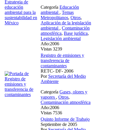
Categoría
Educación
ambiental
,
Temas
Metropolitanos
,
Otros
,
Aplicación de la legislación
ambiental
,
Contaminación
atmosférica
,
Base jurídica
,
Legislación ambiental
Año:2006
Vistas 3239
Registro de emisiones y
transferencia de
contaminantes
RETC- DF- 2006
Por
Secretaría del Medio
Ambiente
Categoría
Gases, olores y
vapores
,
Otros
,
Contaminación atmosférica
Año:2006
Vistas 7536
Quinto Informe de Trabajo
Septiembre de 2005
Por
Secretaría del Medio