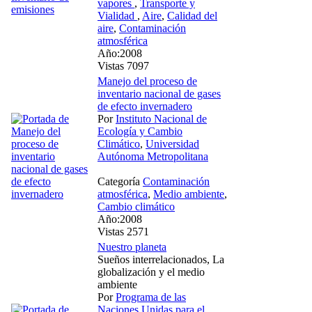
vapores
,
Transporte y
Vialidad
,
Aire
,
Calidad del
aire
,
Contaminación
atmosférica
Año:2008
Vistas 7097
Manejo del proceso de
inventario nacional de gases
de efecto invernadero
Por
Instituto Nacional de
Ecología y Cambio
Climático
,
Universidad
Autónoma Metropolitana
Categoría
Contaminación
atmosférica
,
Medio ambiente
,
Cambio climático
Año:2008
Vistas 2571
Nuestro planeta
Sueños interrelacionados, La
globalización y el medio
ambiente
Por
Programa de las
Naciones Unidas para el