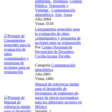
ambiental
,
Residuos
,
Gestión
Pública
,
Transporte y
Vialidad
,
Contaminación
atmosférica
,
Aire
,
Agua
Año:2004
Vistas 3518
Lineamientos generales para
la evaluación de sitios
contaminados y propuesta de
acciones para su restauración
Por
Centro Nacional de
Prevención de Desastres
,
Cecilia Izcapa Treviño
Categoría
Contaminación
atmosférica
Año:2001
Vistas 2466
Manual de referencia rápida
para el desarrollo de
inventarios de emisiones de
gases de efecto invernadero
para los diferentes sectores en
México
Versión: 1