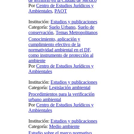
de territorio en la Ciudad de México
Por
Centro de Estudios Jurídicos y
Ambientales
,
PAOT
Institución:
Estudios y publicaciones
Categoría:
Suelo Urbano
,
Suelo de
conservación
,
Temas Metropolitanos
Conocimiento, aplicación y
cumplimiento efectivo de la
normatividad ambiental en el DF,
como instrumento de protección al
ambiente
Por
Centro de Estudios Jurídicos y
Ambientales
Institución:
Estudios y publicaciones
Categoría:
Legislación ambiental
Procedimientos para la verificación
urbano ambiental
Por
Centro de Estudios Jurídicos y
Ambientales
Institución:
Estudios y publicaciones
Categoría:
Medio ambiente
Estudio sobre el marco normativo