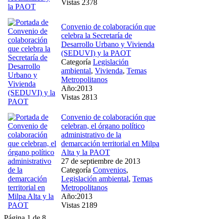
Vistas 2378
Convenio de colaboración que
celebra la Secretaría de
Desarrollo Urbano y Vivienda
(SEDUVI) y la PAOT
Categoría
Legislación
ambiental
,
Vivienda
,
Temas
Metropolitanos
Año:2013
Vistas 2813
Convenio de colaboración que
celebran, el órgano político
administrativo de la
demarcación territorial en Milpa
Alta y la PAOT
27 de septiembre de 2013
Categoría
Convenios
,
Legislación ambiental
,
Temas
Metropolitanos
Año:2013
Vistas 2189
Página 1 de 8