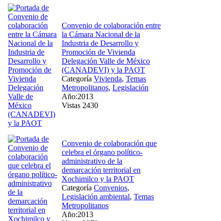
Convenio de colaboración entre
la Cámara Nacional de la
Industria de Desarrollo y
Promoción de Vivienda
Delegación Valle de México
(CANADEVI) y la PAOT
Categoría
Vivienda
,
Temas
Metropolitanos
,
Legislación
Año:2013
Vistas 2430
Convenio de colaboración que
celebra el órgano político-
administrativo de la
demarcación territorial en
Xochimilco y la PAOT
Categoría
Convenios
,
Legislación ambiental
,
Temas
Metropolitanos
Año:2013