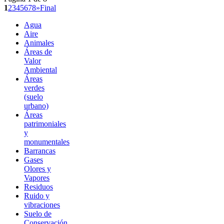
1
2
3
4
5
6
7
8
»
Final
Agua
Aire
Animales
Áreas de
Valor
Ambiental
Áreas
verdes
(suelo
urbano)
Áreas
patrimoniales
y
monumentales
Barrancas
Gases
Olores y
Vapores
Residuos
Ruido y
vibraciones
Suelo de
Conservación