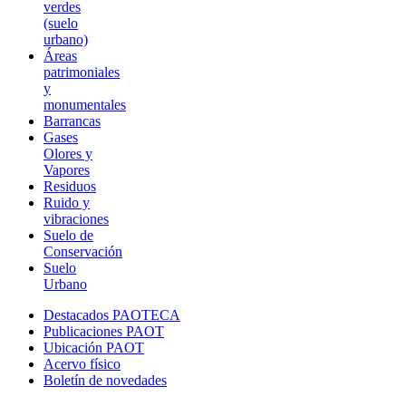
verdes
(suelo
urbano)
Áreas
patrimoniales
y
monumentales
Barrancas
Gases
Olores y
Vapores
Residuos
Ruido y
vibraciones
Suelo de
Conservación
Suelo
Urbano
Destacados PAOTECA
Publicaciones PAOT
Ubicación PAOT
Acervo físico
Boletín de novedades