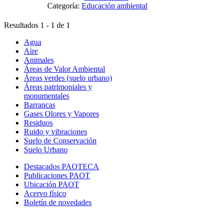
Categoría:
Educación ambiental
Resultados 1 - 1 de 1
Agua
Aire
Animales
Áreas de Valor Ambiental
Áreas verdes (suelo urbano)
Áreas patrimoniales y
monumentales
Barrancas
Gases Olores y Vapores
Residuos
Ruido y vibraciones
Suelo de Conservación
Suelo Urbano
Destacados PAOTECA
Publicaciones PAOT
Ubicación PAOT
Acervo físico
Boletín de novedades