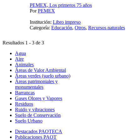
PEMEX, Los primeros 75 años
Por
PEMEX
Institución:
Libro impreso
Categoría:
Educación
,
Otros
,
Recursos naturales
Resultados 1 - 3 de 3
Agua
Aire
Animales
Áreas de Valor Ambiental
Áreas verdes (suelo urbano)
Áreas patrimoniales y
monumentales
Barrancas
Gases Olores y Vapores
Residuos
Ruido y vibraciones
Suelo de Conservación
Suelo Urbano
Destacados PAOTECA
Publicaciones PAOT