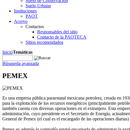
Suelo de Conservación
Suelo Urbano
Instituciones
PAOT
Acervo
Contactos
Responsables del sitio
Contacto de la PAOTECA
Sitios recomendados
Inicio
Temáticas
Búsqueda avanzada
PEMEX
Es una empresa pública paraestatal mexicana petrolera, creada en 193
para la explotación de los recursos energéticos (principalmente petról
también cuenta con diversas operaciones en el extranjero. Esta empres
administración, cuyo presidente es el Secretario de Energía, actualme
General de Pemex (el cual es el encargado de las operaciones diarias
Pemex es además la compañía estatal encargada de administrar la explo