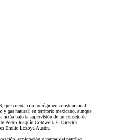
8, que cuenta con un régimen constitucional
eo y gas natural) en territorio mexicano, aunque
a actúa bajo la supervisión de un consejo de
nte Pedro Joaquín Coldwell. El Director
) es Emilio Lozoya Austin.
ración, explotación y ventas del petróleo,