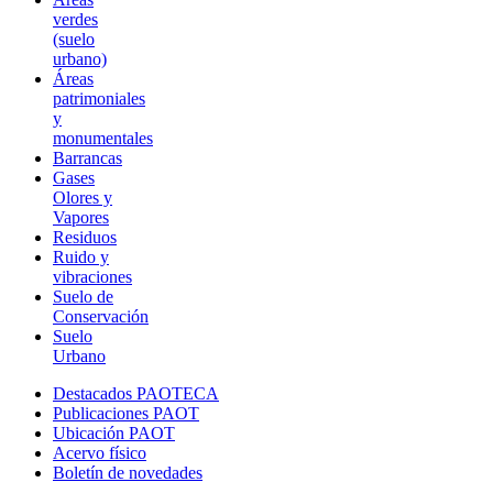
verdes
(suelo
urbano)
Áreas
patrimoniales
y
monumentales
Barrancas
Gases
Olores y
Vapores
Residuos
Ruido y
vibraciones
Suelo de
Conservación
Suelo
Urbano
Destacados PAOTECA
Publicaciones PAOT
Ubicación PAOT
Acervo físico
Boletín de novedades