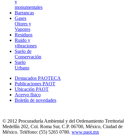
y
monumentales
Barrancas
Gases
Olores y
Vapores
Residuos
Ruido y
vibraciones
Suelo de
Conservación
Suelo
Urbano
Destacados PAOTECA
Publicaciones PAOT
Ubicación PAOT
Acervo físico
Boletín de novedades
© 2012 Procuraduría Ambiental y del Ordenamiento Territorial
Medellín 202, Col. Roma Sur, C.P. 06700, México, Ciudad de
México. Teléfono: (55) 5265 0780.
www.paot.mx