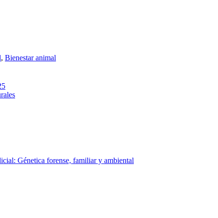
l
,
Bienestar animal
25
rales
icial: Génetica forense, familiar y ambiental