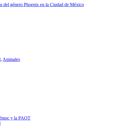
as del género Phoenix en la Ciudad de México
l
,
Animales
htémoc y la PAOT
l