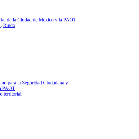
rial de la Ciudad de México y la PAOT
l
,
Ruido
ano para la Seguridad Ciudadana y
 la PAOT
territorial