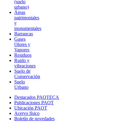
(suelo
urbano)
Áreas
patrimoniales
y
monumentales
Barrancas
Gases
Olores y
Vapores
Residuos
Ruido y
vibraciones
Suelo de
Conservación
Suelo
Urbano
Destacados PAOTECA
Publicaciones PAOT
Ubicación PAOT
Acervo físico
Boletín de novedades