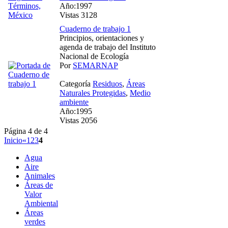
Año:1997
Vistas 3128
Cuaderno de trabajo 1
Principios, orientaciones y
agenda de trabajo del Instituto
Nacional de Ecología
Por
SEMARNAP
Categoría
Residuos
,
Áreas
Naturales Protegidas
,
Medio
ambiente
Año:1995
Vistas 2056
Página 4 de 4
Inicio
«
1
2
3
4
Agua
Aire
Animales
Áreas de
Valor
Ambiental
Áreas
verdes