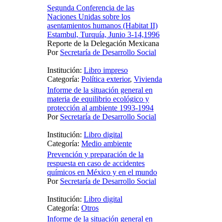
Segunda Conferencia de las
Naciones Unidas sobre los
asentamientos humanos (Habitat II)
Estambul, Turquía, Junio 3-14,1996
Reporte de la Delegación Mexicana
Por
Secretaría de Desarrollo Social
Institución:
Libro impreso
Categoría:
Política exterior
,
Vivienda
Informe de la situación general en
materia de equilibrio ecológico y
protección al ambiente 1993-1994
Por
Secretaría de Desarrollo Social
Institución:
Libro digital
Categoría:
Medio ambiente
Prevención y preparación de la
respuesta en caso de accidentes
químicos en México y en el mundo
Por
Secretaría de Desarrollo Social
Institución:
Libro digital
Categoría:
Otros
Informe de la situación general en