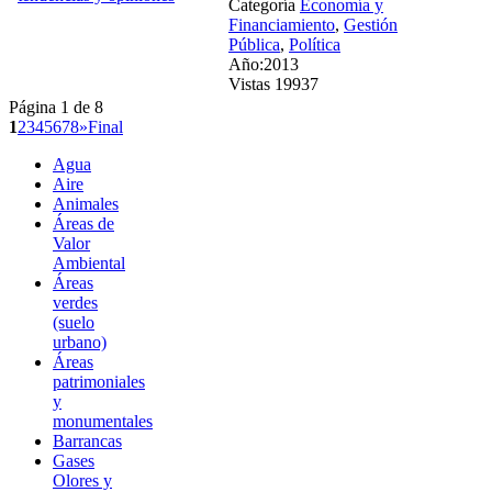
Categoría
Economía y
Financiamiento
,
Gestión
Pública
,
Política
Año:2013
Vistas 19937
Página 1 de 8
1
2
3
4
5
6
7
8
»
Final
Agua
Aire
Animales
Áreas de
Valor
Ambiental
Áreas
verdes
(suelo
urbano)
Áreas
patrimoniales
y
monumentales
Barrancas
Gases
Olores y