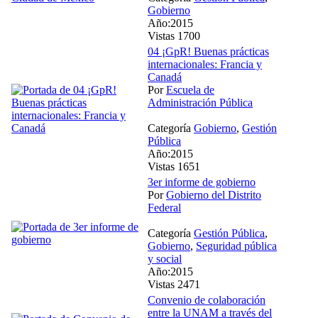
Gobierno
Año:2015
Vistas 1700
04 ¡GpR! Buenas prácticas
internacionales: Francia y
Canadá
Por
Escuela de
Administración Pública
Categoría
Gobierno
,
Gestión
Pública
Año:2015
Vistas 1651
3er informe de gobierno
Por
Gobierno del Distrito
Federal
Categoría
Gestión Pública
,
Gobierno
,
Seguridad pública
y social
Año:2015
Vistas 2471
Convenio de colaboración
entre la UNAM a través del