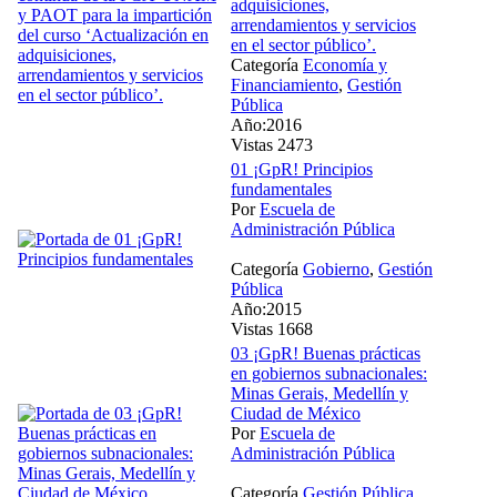
adquisiciones,
arrendamientos y servicios
en el sector público’.
Categoría
Economía y
Financiamiento
,
Gestión
Pública
Año:2016
Vistas 2473
01 ¡GpR! Principios
fundamentales
Por
Escuela de
Administración Pública
Categoría
Gobierno
,
Gestión
Pública
Año:2015
Vistas 1668
03 ¡GpR! Buenas prácticas
en gobiernos subnacionales:
Minas Gerais, Medellín y
Ciudad de México
Por
Escuela de
Administración Pública
Categoría
Gestión Pública
,