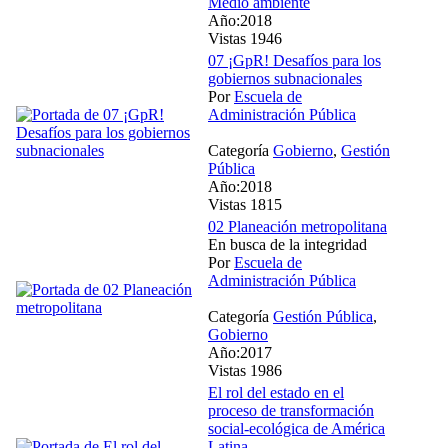
Medio ambiente
Año:2018
Vistas 1946
07 ¡GpR! Desafíos para los
gobiernos subnacionales
Por
Escuela de
Administración Pública
Categoría
Gobierno
,
Gestión
Pública
Año:2018
Vistas 1815
02 Planeación metropolitana
En busca de la integridad
Por
Escuela de
Administración Pública
Categoría
Gestión Pública
,
Gobierno
Año:2017
Vistas 1986
El rol del estado en el
proceso de transformación
social-ecológica de América
Latina