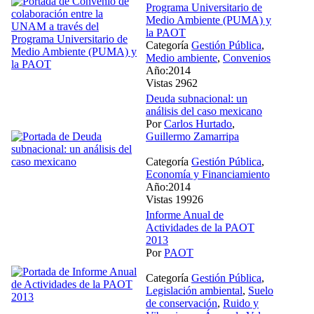
Programa Universitario de
Medio Ambiente (PUMA) y
la PAOT
Categoría
Gestión Pública
,
Medio ambiente
,
Convenios
Año:2014
Vistas 2962
Deuda subnacional: un
análisis del caso mexicano
Por
Carlos Hurtado
,
Guillermo Zamarripa
Categoría
Gestión Pública
,
Economía y Financiamiento
Año:2014
Vistas 19926
Informe Anual de
Actividades de la PAOT
2013
Por
PAOT
Categoría
Gestión Pública
,
Legislación ambiental
,
Suelo
de conservación
,
Ruido y