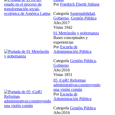
Por
Friedrich Eberth Stifung
Categoría
Sustentabilidad
,
Gobierno
,
Gestión Pública
Año:2017
Vistas 1942
01 Metrópolis y gobernanza
Bases conceptuales y
experiencias
Por
Escuela de
Administración Pública
Categoría
Gestión Pública
,
Gobierno
Año:2016
Vistas 1851
05 ¡GpR! Reformas
administrativas:construyendo
una visión común
Por
Escuela de
Administración Pública
Categoría
Gestión Pública
Año:2016