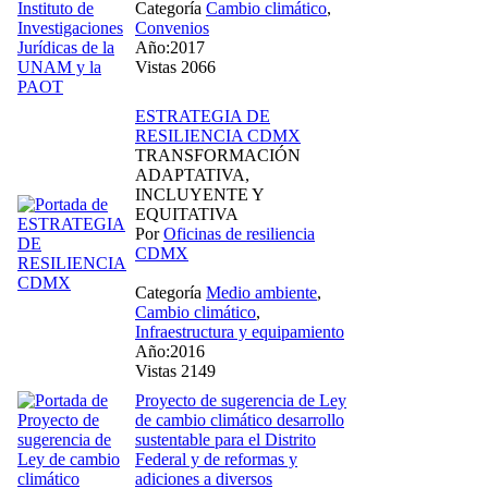
Categoría
Cambio climático
,
Convenios
Año:2017
Vistas 2066
ESTRATEGIA DE
RESILIENCIA CDMX
TRANSFORMACIÓN
ADAPTATIVA,
INCLUYENTE Y
EQUITATIVA
Por
Oficinas de resiliencia
CDMX
Categoría
Medio ambiente
,
Cambio climático
,
Infraestructura y equipamiento
Año:2016
Vistas 2149
Proyecto de sugerencia de Ley
de cambio climático desarrollo
sustentable para el Distrito
Federal y de reformas y
adiciones a diversos