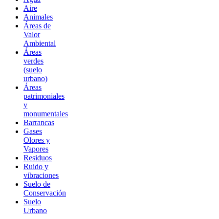
Aire
Animales
Áreas de
Valor
Ambiental
Áreas
verdes
(suelo
urbano)
Áreas
patrimoniales
y
monumentales
Barrancas
Gases
Olores y
Vapores
Residuos
Ruido y
vibraciones
Suelo de
Conservación
Suelo
Urbano