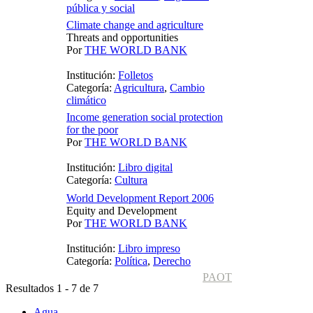
pública y social
Climate change and agriculture
Threats and opportunities
Por
THE WORLD BANK
Institución:
Folletos
Categoría:
Agricultura
,
Cambio
climático
Income generation social protection
for the poor
Por
THE WORLD BANK
Institución:
Libro digital
Categoría:
Cultura
World Development Report 2006
Equity and Development
Por
THE WORLD BANK
Institución:
Libro impreso
Categoría:
Política
,
Derecho
PAOT
Resultados 1 - 7 de 7
Agua