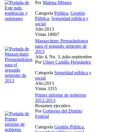
Por
Malena Mijares
Categoría
Política
,
Gestión
Pública
,
Seguridad pública y
social
Año:2013
Vistas 18907
Magazcitum: Preparándonos
para el segundo semestre de
2013
Año 4, No. 3, julio-septiembre
Por
Ulises Castillo Hernández
Categoría
Seguridad pública y
social
Año:2013
Vistas 3355
Primer informe de gobierno
2012-2013
Resumen ejecutivo
Por
Gobierno del Distrito
Federal
Categoría
Gestión Pública
,