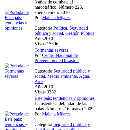
3 años de combate al
narcotráfico. Número 226,
enero-febrero 2010
Por
Malena Mijares
Categoría
Política
,
Seguridad
pública y social
,
Gestión Pública
Año:2010
Vistas 15696
Tormentas severas
Por
Centro Nacional de
Prevención de Desastres
Categoría
Seguridad pública y
social
,
Medio ambiente
,
Agua
,
Aire
Año:2010
Vistas 3382
Este país: tendencias y opiniones
La ostentosa debilidad de las
balas. Número 216, marzo 2009
Por
Malena Mijares
Categoría
Seguridad pública y
social
,
Gobierno
,
Política
,