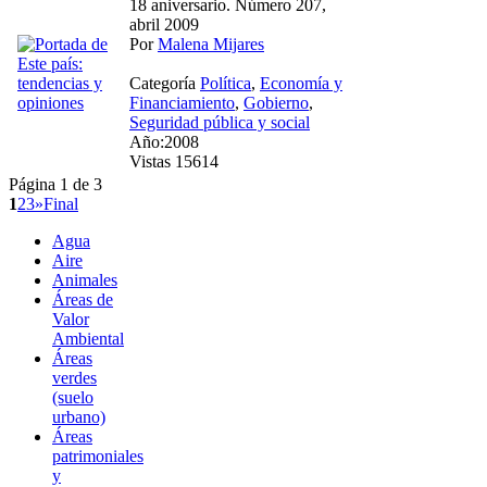
18 aniversario. Número 207,
abril 2009
Por
Malena Mijares
Categoría
Política
,
Economía y
Financiamiento
,
Gobierno
,
Seguridad pública y social
Año:2008
Vistas 15614
Página 1 de 3
1
2
3
»
Final
Agua
Aire
Animales
Áreas de
Valor
Ambiental
Áreas
verdes
(suelo
urbano)
Áreas
patrimoniales
y