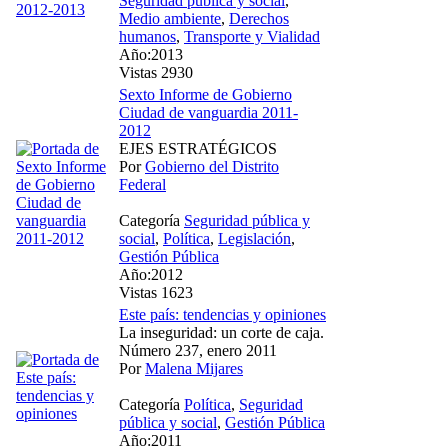
Seguridad pública y social
,
Medio ambiente
,
Derechos
humanos
,
Transporte y Vialidad
Año:2013
Vistas 2930
Sexto Informe de Gobierno
Ciudad de vanguardia 2011-
2012
EJES ESTRATÉGICOS
Por
Gobierno del Distrito
Federal
Categoría
Seguridad pública y
social
,
Política
,
Legislación
,
Gestión Pública
Año:2012
Vistas 1623
Este país: tendencias y opiniones
La inseguridad: un corte de caja.
Número 237, enero 2011
Por
Malena Mijares
Categoría
Política
,
Seguridad
pública y social
,
Gestión Pública
Año:2011