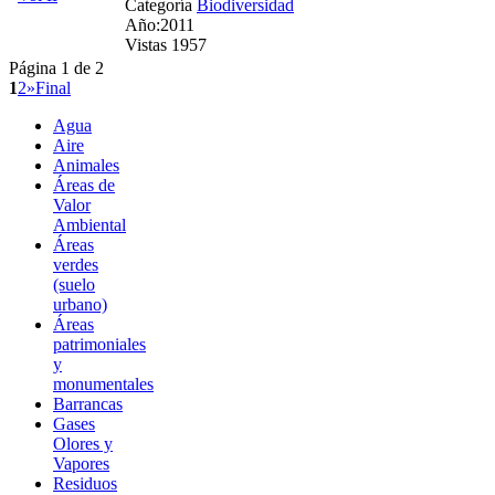
Categoría
Biodiversidad
Año:2011
Vistas 1957
Página 1 de 2
1
2
»
Final
Agua
Aire
Animales
Áreas de
Valor
Ambiental
Áreas
verdes
(suelo
urbano)
Áreas
patrimoniales
y
monumentales
Barrancas
Gases
Olores y
Vapores
Residuos