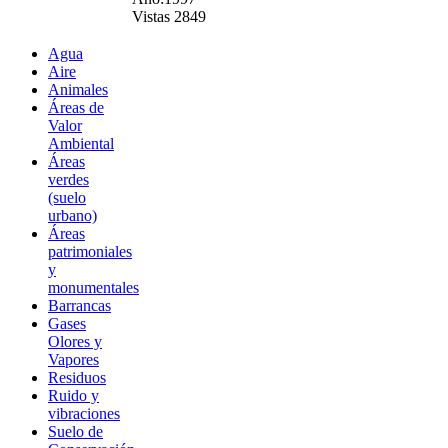
Vistas 2849
Agua
Aire
Animales
Áreas de
Valor
Ambiental
Áreas
verdes
(suelo
urbano)
Áreas
patrimoniales
y
monumentales
Barrancas
Gases
Olores y
Vapores
Residuos
Ruido y
vibraciones
Suelo de