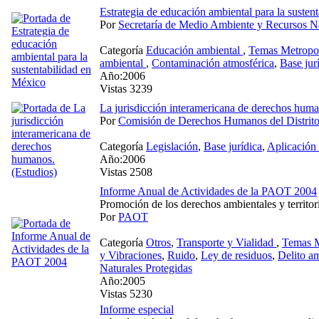
Estrategia de educación ambiental para la susten
Por
Secretaría de Medio Ambiente y Recursos Na
Categoría
Educación ambiental
,
Temas Metropol
ambiental
,
Contaminación atmosférica
,
Base jur
Año:2006
Vistas 3239
La jurisdicción interamericana de derechos huma
Por
Comisión de Derechos Humanos del Distri
Categoría
Legislación
,
Base jurídica
,
Aplicación 
Año:2006
Vistas 2508
Informe Anual de Actividades de la PAOT 2004
Promoción de los derechos ambientales y territori
Por
PAOT
Categoría
Otros
,
Transporte y Vialidad
,
Temas M
y Vibraciones
,
Ruido
,
Ley de residuos
,
Delito a
Naturales Protegidas
Año:2005
Vistas 5230
Informe especial