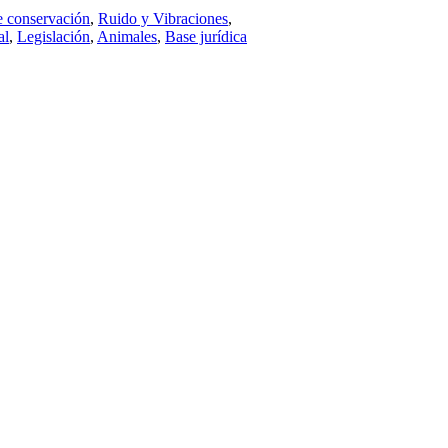
e conservación
,
Ruido y Vibraciones
,
al
,
Legislación
,
Animales
,
Base jurídica