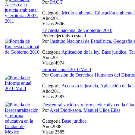
Por
PAOT
Categoría
Medio ambiente
,
Educación ambienta
Año:2011
Vistas 2606
Encuesta nacional de Gobierno 2010
Poder ejectutivo estatal
Por
Instituto Nacional de Estadística, Geografía 
Categoría
Aplicación de la ley
,
Base jurídica
,
Tem
Año:2011
Vistas 4974
Informe anual 2010 Vol. I
Por
Comisión de Derechos Humanos del Distri
Categoría
Acceso a la justicia
,
Aplicación de la l
Año:2011
Vistas 2583
Descentralización y reforma educativa en la Ci
Por
Axel Didriksson
,
Manuel Ulloa Elias
Categoría
Base jurídica
Año:2008
Vistas 2565