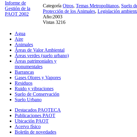
Categoría
Otros
,
Temas Metropolitanos
,
Suelo d
Protección de los Animales
,
Legislación ambient
Año:2003
Vistas 3216
Agua
Aire
Animales
Áreas de Valor Ambiental
Áreas verdes (suelo urbano)
Áreas patrimoniales y
monumentales
Barrancas
Gases Olores y Vapores
Residuos
Ruido y vibraciones
Suelo de Conservación
Suelo Urbano
Destacados PAOTECA
Publicaciones PAOT
Ubicación PAOT
Acervo físico
Boletín de novedades