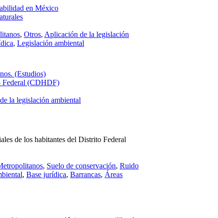
tabilidad en México
turales
itanos
,
Otros
,
Aplicación de la legislación
ídica
,
Legislación ambiental
nos. (Estudios)
to Federal (CDHDF)
de la legislación ambiental
ales de los habitantes del Distrito Federal
etropolitanos
,
Suelo de conservación
,
Ruido
mbiental
,
Base jurídica
,
Barrancas
,
Áreas