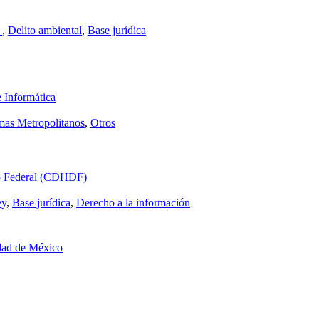
l
,
Delito ambiental
,
Base jurídica
e Informática
as Metropolitanos
,
Otros
to Federal (CDHDF)
ey
,
Base jurídica
,
Derecho a la información
udad de México