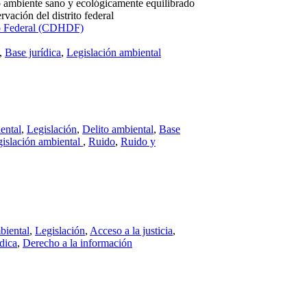
o ambiente sano y ecológicamente equilibrado
rvación del distrito federal
to Federal (CDHDF)
,
Base jurídica
,
Legislación ambiental
ental
,
Legislación
,
Delito ambiental
,
Base
gislación ambiental
,
Ruido
,
Ruido y
biental
,
Legislación
,
Acceso a la justicia
,
dica
,
Derecho a la información