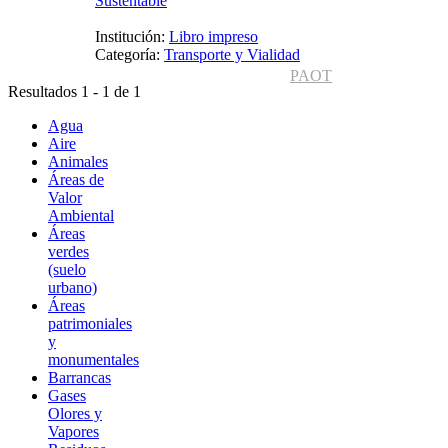
Sustentable
Institución:
Libro impreso
Categoría:
Transporte y Vialidad
PAOT
Resultados 1 - 1 de 1
Agua
Aire
Animales
Áreas de
Valor
Ambiental
Áreas
verdes
(suelo
urbano)
Áreas
patrimoniales
y
monumentales
Barrancas
Gases
Olores y
Vapores