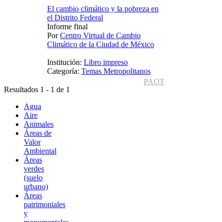
El cambio climático y la pobreza en
el Distrito Federal
Informe final
Por
Centro Virtual de Cambio
Climático de la Ciudad de México
Institución:
Libro impreso
Categoría:
Temas Metropolitanos
PAOT
Resultados 1 - 1 de 1
Agua
Aire
Animales
Áreas de
Valor
Ambiental
Áreas
verdes
(suelo
urbano)
Áreas
patrimoniales
y