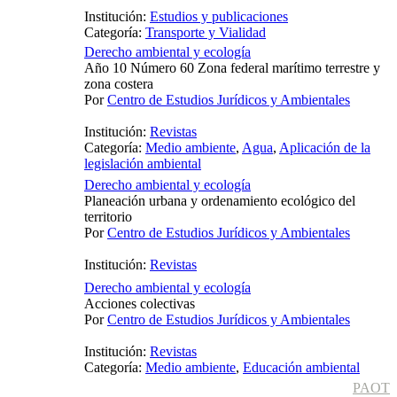
Institución:
Estudios y publicaciones
Categoría:
Transporte y Vialidad
Derecho ambiental y ecología
Año 10 Número 60 Zona federal marítimo terrestre y
zona costera
Por
Centro de Estudios Jurídicos y Ambientales
Institución:
Revistas
Categoría:
Medio ambiente
,
Agua
,
Aplicación de la
legislación ambiental
Derecho ambiental y ecología
Planeación urbana y ordenamiento ecológico del
territorio
Por
Centro de Estudios Jurídicos y Ambientales
Institución:
Revistas
Derecho ambiental y ecología
Acciones colectivas
Por
Centro de Estudios Jurídicos y Ambientales
Institución:
Revistas
Categoría:
Medio ambiente
,
Educación ambiental
PAOT