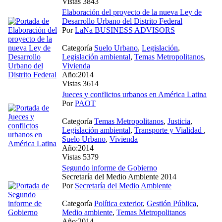
Vistas 3843
Elaboración del proyecto de la nueva Ley de
Desarrollo Urbano del Distrito Federal
Por
LaNa BUSINESS ADVISORS
Categoría
Suelo Urbano
,
Legislación
,
Legislación ambiental
,
Temas Metropolitanos
,
Vivienda
Año:2014
Vistas 3614
Jueces y conflictos urbanos en América Latina
Por
PAOT
Categoría
Temas Metropolitanos
,
Justicia
,
Legislación ambiental
,
Transporte y Vialidad
,
Suelo Urbano
,
Vivienda
Año:2014
Vistas 5379
Segundo informe de Gobierno
Secretaría del Medio Ambiente 2014
Por
Secretaría del Medio Ambiente
Categoría
Política exterior
,
Gestión Pública
,
Medio ambiente
,
Temas Metropolitanos
Año:2014