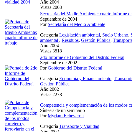
Año:2004
Vistas 2003
Secretaría del Medio Ambiente: cuarto informe de
Septiembre de 2004
Por
Secretaría del Medio Ambiente
Categoría
Legislación ambiental
,
Suelo Urbano
,
ambiental
,
Residuos
,
Gestión Pública
,
Transport
Año:2004
Vistas 3518
2do Informe de Gobierno del Distrito Federal
Septiembre de 2002
Por
Gobierno del Distrito Federal
Categoría
Economía y Financiamiento
,
Transport
Gestión Pública
Año:2002
Vistas 2278
Competencia y complementación de los modos carre
Síntesis de un seminario
Por
Myriam Echeverría
Categoría
Transporte y Vialidad
Año:2002