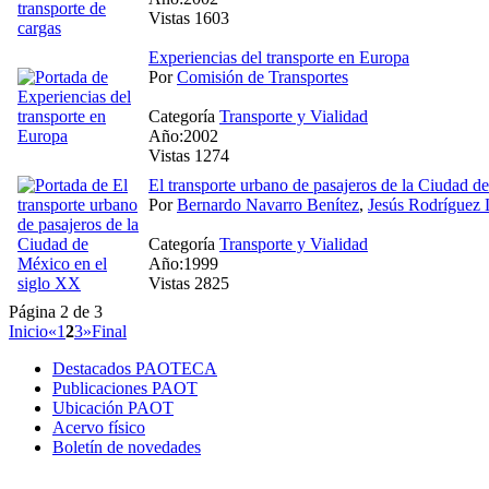
Vistas 1603
Experiencias del transporte en Europa
Por
Comisión de Transportes
Categoría
Transporte y Vialidad
Año:2002
Vistas 1274
El transporte urbano de pasajeros de la Ciudad d
Por
Bernardo Navarro Benítez
,
Jesús Rodríguez
Categoría
Transporte y Vialidad
Año:1999
Vistas 2825
Página 2 de 3
Inicio
«
1
2
3
»
Final
Destacados PAOTECA
Publicaciones PAOT
Ubicación PAOT
Acervo físico
Boletín de novedades