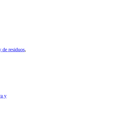
 de residuos
,
ra y