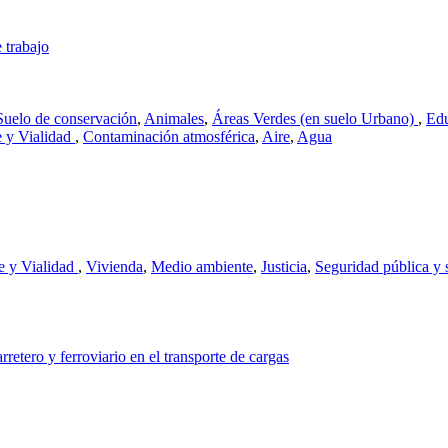
 trabajo
Suelo de conservación
,
Animales
,
Áreas Verdes (en suelo Urbano)
,
Ed
e y Vialidad
,
Contaminación atmosférica
,
Aire
,
Agua
e y Vialidad
,
Vivienda
,
Medio ambiente
,
Justicia
,
Seguridad pública y 
tero y ferroviario en el transporte de cargas