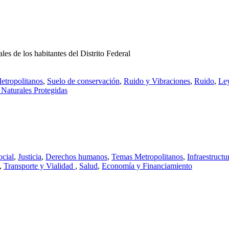
les de los habitantes del Distrito Federal
tropolitanos
,
Suelo de conservación
,
Ruido y Vibraciones
,
Ruido
,
Ley
 Naturales Protegidas
ocial
,
Justicia
,
Derechos humanos
,
Temas Metropolitanos
,
Infraestructu
,
Transporte y Vialidad
,
Salud
,
Economía y Financiamiento