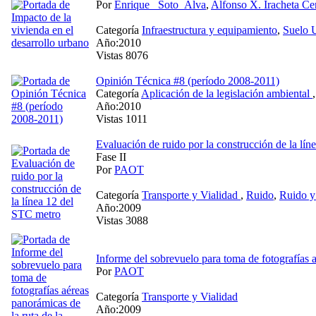
Por
Enrique_ Soto_Álva
,
Alfonso X. Iracheta Ce
Categoría
Infraestructura y equipamiento
,
Suelo 
Año:2010
Vistas 8076
Opinión Técnica #8 (período 2008-2011)
Categoría
Aplicación de la legislación ambiental
Año:2010
Vistas 1011
Evaluación de ruido por la construcción de la lí
Fase II
Por
PAOT
Categoría
Transporte y Vialidad
,
Ruido
,
Ruido y
Año:2009
Vistas 3088
Informe del sobrevuelo para toma de fotografías 
Por
PAOT
Categoría
Transporte y Vialidad
Año:2009