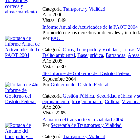
Categoría
Transporte y Vialidad
Año:2006
Vistas 1849
Informe Anual de Actividades de la PAOT 2004
Promoción de los derechos ambientales y territoria
Por
PAOT
Categoría
Otros
,
Transporte y Vialidad
,
Temas Me
Delito ambiental
,
Base jurídica
,
Barrancas
,
Áreas
Año:2005
Vistas 5230
4to Informe de Gobierno del Distrito Federal
Septiembre 2004
Por
Gobierno del Distrito Federal
Categoría
Gestión Pública
,
Seguridad pública y s
equipamiento
,
Imagen urbana
,
Cultura
,
Vivienda
Año:2004
Vistas 2265
Anuario del transporte y la vialidad 2004
Por
Secretaría de Transportes y Vialidad
Categoría
Transporte y Vialidad