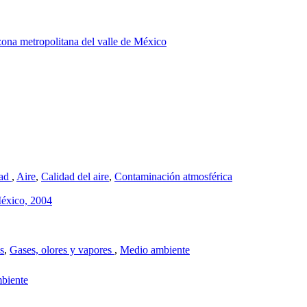
 zona metropolitana del valle de México
dad
,
Aire
,
Calidad del aire
,
Contaminación atmosférica
México, 2004
s
,
Gases, olores y vapores
,
Medio ambiente
mbiente