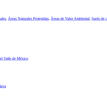
ales
,
Áreas Naturales Protegidas
,
Áreas de Valor Ambiental
,
Suelo de 
del Valle de México
lava