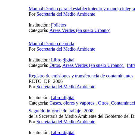
Manual técnico para el establecimiento y manejo integral
Por
Secretaría del Medio Ambiente
Institución:
Folletos
Categoría:
Áreas Verdes (en suelo Urbano)
Manual técnico de poda
Por
Secretaría del Medio Ambiente
Institución:
Libro digital
Categoría:
Otros
,
Áreas Verdes (en suelo Urbano)
,
Infr
Registro de emisiones y transferencia de contaminantes
RETC- DF- 2006
Por
Secretaría del Medio Ambiente
Institución:
Libro digital
Categoría:
Gases, olores y vapores
,
Otros
,
Contaminaci
Segundo informe de trabajo, 2008
de la Secretaría de Medio Ambiente del Gobierno del Di
Por
Secretaría del Medio Ambiente
Institución:
Libro digital