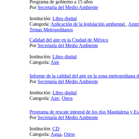
Programa de gobierno a 15 años
Por
Secretaría del Medio Ambiente
Institución:
Libro digital
Categoría:
Aplicación de la legislación ambiental
,
Anim
Temas Metropolitanos
Calidad del aire en la Ciudad de México
Por
Secretaría del Medio Ambiente
Institución:
Libro digital
Categoría:
Aire
Informe de la calidad del aire en la zona metropolitana 
Por
Secretaría del Medio Ambiente
Institución:
Libro digital
Categoría:
Aire
,
Otros
Programa de rescate integral de los ríos Magdalena y Es
Por
Secretaría del Medio Ambiente
Institución:
CD
Categoría:
Agua
,
Otros