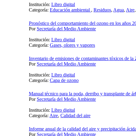
Institución:
Libro digital
Categoría:
Educación ambiental
,
Residuos
,
Agua
,
Aire
Pronóstico del comportamiento del ozono en los años 2
Por
Secretaría del Medio Ambiente
Institución:
Libro digital
Categoría:
Gases, olores y vapores
Inventario de emisiones de contaminantes tóxicos de
Por
Secretaría del Medio Ambiente
Institución:
Libro digital
Categoría:
Capa de ozono
Manual técnico para la poda, derribo y transplante de á
Por
Secretaría del Medio Ambiente
Institución:
Libro digital
Categoría:
Aire
,
Calidad del aire
Informe anual de la calidad del aire y precipitación áci
Por
Secretaría del Medio Ambiente