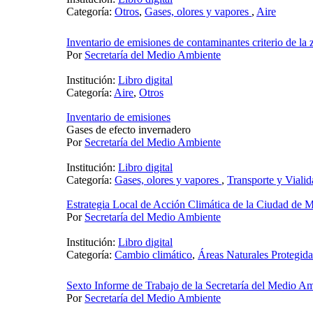
Categoría:
Otros
,
Gases, olores y vapores
,
Aire
Inventario de emisiones de contaminantes criterio de la
Por
Secretaría del Medio Ambiente
Institución:
Libro digital
Categoría:
Aire
,
Otros
Inventario de emisiones
Gases de efecto invernadero
Por
Secretaría del Medio Ambiente
Institución:
Libro digital
Categoría:
Gases, olores y vapores
,
Transporte y Viali
Estrategia Local de Acción Climática de la Ciudad de 
Por
Secretaría del Medio Ambiente
Institución:
Libro digital
Categoría:
Cambio climático
,
Áreas Naturales Protegida
Sexto Informe de Trabajo de la Secretaría del Medio A
Por
Secretaría del Medio Ambiente