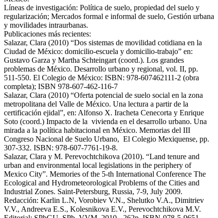
Líneas de investigación: Política de suelo, propiedad del suelo y
regularización; Mercados formal e informal de suelo, Gestión urbana
y movilidades intraurbanas.
Publicaciones más recientes:
Salazar, Clara (2010) “Dos sistemas de movilidad cotidiana en la
Ciudad de México: domicilio-escuela y domicilio-trabajo” en:
Gustavo Garza y Martha Schteingart (coord.). Los grandes
problemas de México. Desarrollo urbano y regional, vol. II, pp.
511-550. El Colegio de México: ISBN: 978-607462111-2 (obra
completa); ISBN 978-607-462-116-7
Salazar, Clara (2010) “Oferta potencial de suelo social en la zona
metropolitana del Valle de México. Una lectura a partir de la
certificación ejidal”, en: Alfonso X. Iracheta Cenecorta y Enrique
Soto (coord.) Impacto de la vivienda en el desarrollo urbano. Una
mirada a la política habitacional en México. Memorias del III
Congreso Nacional de Suelo Urbano, El Colegio Mexiquense, pp.
307-332. ISBN: 978-607-7761-19-8.
Salazar, Clara y M. Perevochtchikova (2010). “Land tenure and
urban and environmental local legislations in the periphery of
Mexico City”. Memories of the 5-th International Conference The
Ecological and Hydrometeorological Problems of the Cities and
Industrial Zones. Saint-Petersburg, Russia, 7-9, July 2009.
Redacción: Karlin L.N, Vorobiev V.N., Shelutko V.A., Dimitriev
V.V., Andreeva E.S., Kolesnikova E.V., Perevochtchikova M.V.
Editorial: SPbGU. SPb, VVM, 2010.- 262p. ISBN-978-5-9651-