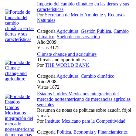
Impacto del cambio climático en las tierras y sus
características
Por
Secretaría de Medio Ambiente y Recursos
Naturales
Categoría
Agricultura
,
Gestión Pública
,
Cambio
climático
,
Suelo de conservación
Año:2009
Vistas 3175
Climate change and agriculture
Threats and opportunities
Por
THE WORLD BANK
Categoría
Agricultura
,
Cambio climático
Año:2008
Vistas 1872
Estados Unidos Mexicanos integración del
mercado norteamericano de mercancías agrícolas
sensibles
Resumen de notas de políticas sobre azucár, frijol
y maíz
Por
Instituto Mexicano para la Competitividad
Categoría
Política
,
Economía y Financiamiento
,