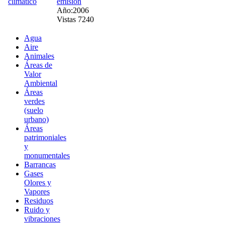
emisión
Año:2006
Vistas 7240
Agua
Aire
Animales
Áreas de
Valor
Ambiental
Áreas
verdes
(suelo
urbano)
Áreas
patrimoniales
y
monumentales
Barrancas
Gases
Olores y
Vapores
Residuos
Ruido y
vibraciones